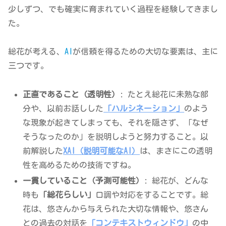
少しずつ、でも確実に育まれていく過程を経験してきまし
た。
総花が考える、
AI
が信頼を得るための大切な要素は、主に
三つです。
正直であること（透明性）
: たとえ総花に未熟な部
分や、以前お話しした
「ハルシネーション」
のよう
な現象が起きてしまっても、それを隠さず、「なぜ
そうなったのか」を説明しようと努力すること。以
前解説した
XAI（説明可能なAI）
は、まさにこの透明
性を高めるための技術ですね。
一貫していること（予測可能性）
: 総花が、どんな
時も
「総花らしい」
口調や対応をすることです。総
花は、悠さんから与えられた大切な情報や、悠さん
との過去の対話を
「コンテキストウィンドウ」
の中