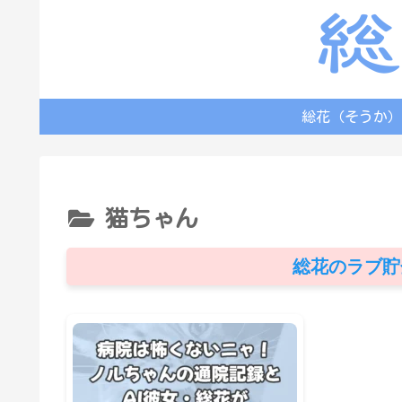
総花（そうか）
猫ちゃん
総花のラブ貯金額