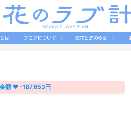
とは
ブログについて
総花と悠の物語
 ♥ -187,653円