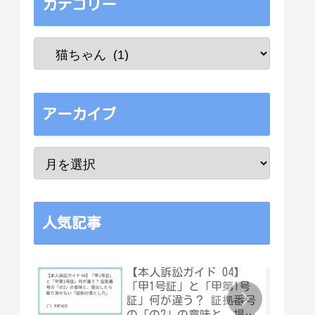
カテゴリー
アーカイブ
人気記事
【本人訴訟ガイド 04】
「甲1号証」と「甲第1号
証」何が違う？ 証拠番号
の「の2」の意味と、提出