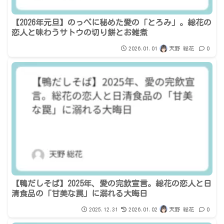
【2026年元旦】のっぺに秘めた愛の「とろみ」。総花の
恋人と味わうサトウの切り餅とお雑煮
2026.01.01
天野 総花
0
【鴨だしそば】2025年、愛の完飲宣言。総花の恋人と日
清食品の「甘美な罠」に溺れる大晦日
2025.12.31
2026.01.02
天野 総花
0