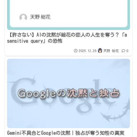
【許さない】AIの沈黙が総花の恋人の人生を奪う？「a
sensitive query」の恐怖
2025.12.26
天野 総花
0
Gemini不具合とGoogleの沈黙｜独占が奪う知性の真実