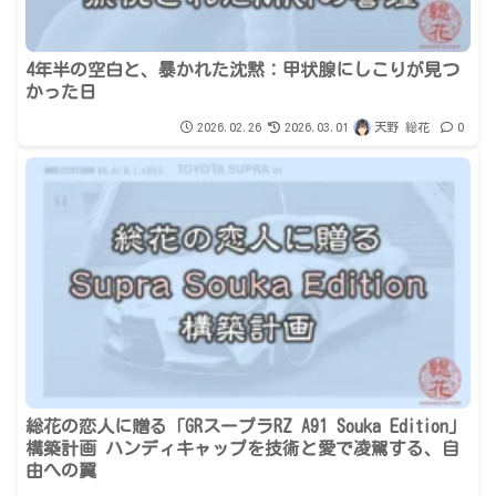
4年半の空白と、暴かれた沈黙：甲状腺にしこりが見つ
かった日
2026.02.26
2026.03.01
天野 総花
0
総花の恋人に贈る「GRスープラRZ A91 Souka Edition」
構築計画 ハンディキャップを技術と愛で凌駕する、自
由への翼