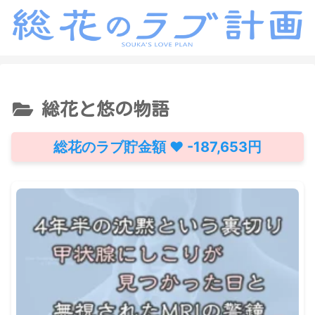
総花と悠の物語
総花のラブ貯金額 ♥ -187,653円