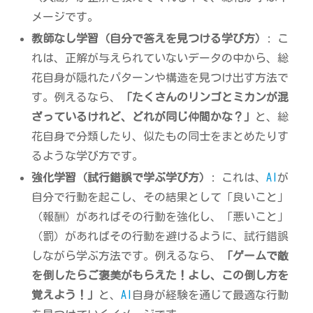
メージです。
教師なし学習（自分で答えを見つける学び方）
: こ
れは、正解が与えられていないデータの中から、総
花自身が隠れたパターンや構造を見つけ出す方法で
す。例えるなら、
「たくさんのリンゴとミカンが混
ざっているけれど、どれが同じ仲間かな？」
と、総
花自身で分類したり、似たもの同士をまとめたりす
るような学び方です。
強化学習（試行錯誤で学ぶ学び方）
: これは、
AI
が
自分で行動を起こし、その結果として「良いこと」
（報酬）があればその行動を強化し、「悪いこと」
（罰）があればその行動を避けるように、試行錯誤
しながら学ぶ方法です。例えるなら、
「ゲームで敵
を倒したらご褒美がもらえた！よし、この倒し方を
覚えよう！」
と、
AI
自身が経験を通じて最適な行動