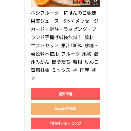
ホシフルーツ　にほんのご馳走
果実ジュース　6本＜メッセージ
カード・熨斗・ラッピング・ブ
ランド手提げ紙袋無料！ 飲料 
ギフトセット 果汁100％ 砂糖・
着色料不使用 フルーツ 果物 温
州みかん 島そだち 蜜柑 りんご 
青森林檎 ミックス 桃 国産 瓶
＞
楽天市場
Amazonで見る
Yahoo!ショッピング