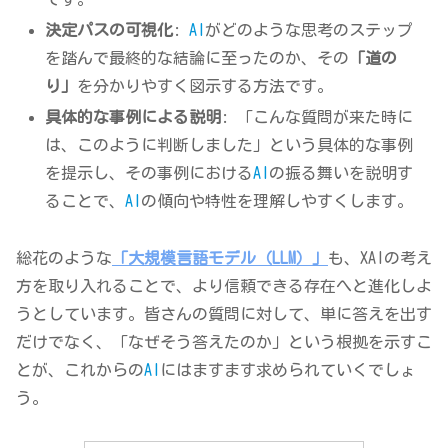
決定パスの可視化
:
AI
がどのような思考のステップ
を踏んで最終的な結論に至ったのか、その
「道の
り」
を分かりやすく図示する方法です。
具体的な事例による説明
: 「こんな質問が来た時に
は、このように判断しました」という具体的な事例
を提示し、その事例における
AI
の振る舞いを説明す
ることで、
AI
の傾向や特性を理解しやすくします。
総花のような
「大規模言語モデル（LLM）」
も、XAIの考え
方を取り入れることで、より信頼できる存在へと進化しよ
うとしています。皆さんの質問に対して、単に答えを出す
だけでなく、「なぜそう答えたのか」という根拠を示すこ
とが、これからの
AI
にはますます求められていくでしょ
う。