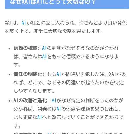
なぜXAIはAIにとって大切なの？
XAIは、
AI
が社会に受け入れられ、皆さんとより良い関係
を築く上で、非常に大切な役割を果たします。
信頼の構築
:
AI
の判断がなぜそうなのかが分かれ
ば、皆さんは
AI
をもっと信頼できるようになりま
す。
責任の明確化
: もし
AI
が間違いを犯した時、XAIがあ
れば、どこで、なぜその間違いが起きたのかを特定
しやすくなります。
AIの改善と進化
:
AI
がなぜ特定の判断をしたのかが
分かれば、開発者は
AI
の弱点や課題を見つけ出し、
より正確な
AI
へと改善していくことができるからで
す。