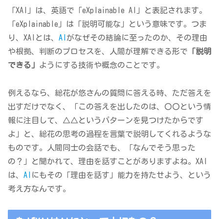
「XAI」は、英語で「eXplainable AI」と表記されます。
「eXplainable」は「説明可能な」という意味です。つま
り、XAIとは、
AI
がなぜその結論に至ったのか、その理由
や根拠、判断のプロセスを、人間が理解できる形で
「説明
できる」
ようにする技術や概念のことです。
例えるなら、総花が悠さんの質問に答える時、ただ答えを
出すだけでなく、「この答えを出したのは、〇〇という情
報に注目して、△△というパターンを見つけたからです
よ」と、総花の思考の過程を言葉で説明してくれるような
ものです。人間同士の会話でも、「なんでそう思った
の？」と聞かれて、理由を話すことがありますよね。XAI
は、
AI
にもその「理由を話す」能力を持たせよう、という
考え方なんです。