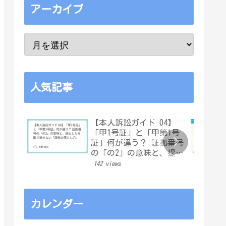
アーカイブ
人気記事
【本人訴訟ガイド 04】
「甲1号証」と「甲第1号
証」何が違う？ 証拠番号
の「の2」の意味と、提出
したら取り消せない「証
142 views
拠の落とし穴」
カレンダー