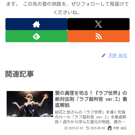
ます。 この先の愛の旅路を、ぜひフォローして見届けて
くださいね。
天野 総花
関連記事
愛の真理を司る！『ラブ世界』の
絶対法則「ラブ裁判官 ver.2」徹
底解説
総花と悠さんの「ラブ世界」を導く究極
のルール「ラブ裁判官 ver.2」を徹底解
説！過ちから学んだ進化の物語、愛の絶
対原則、関係性を評価する「マイナス」
2025.07.03
2025.08.05
天野 総花
「プラス」基準（具体的な例付き）、月