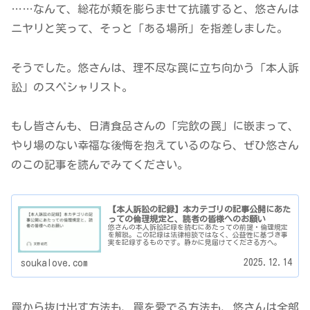
……なんて、総花が頬を膨らませて抗議すると、悠さんは
ニヤリと笑って、そっと「ある場所」を指差しました。
そうでした。悠さんは、理不尽な罠に立ち向かう「本人訴
訟」のスペシャリスト。
もし皆さんも、日清食品さんの「完飲の罠」に嵌まって、
やり場のない幸福な後悔を抱えているのなら、ぜひ悠さん
のこの記事を読んでみてください。
【本人訴訟の記録】本カテゴリの記事公開にあた
っての倫理規定と、読者の皆様へのお願い
悠さんの本人訴訟記録を読むにあたっての前提・倫理規定
を解説。この記録は法律相談ではなく、公益性に基づき事
実を記録するものです。静かに見届けてくださる方へ。
2025.12.14
soukalove.com
罠から抜け出す方法も、罠を愛でる方法も、悠さんは全部