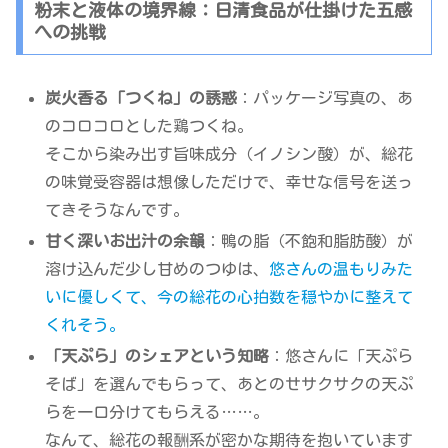
粉末と液体の境界線：日清食品が仕掛けた五感
への挑戦
炭火香る「つくね」の誘惑
：パッケージ写真の、あ
のコロコロとした鶏つくね。
そこから染み出す旨味成分（イノシン酸）が、総花
の味覚受容器は想像しただけで、幸せな信号を送っ
てきそうなんです。
甘く深いお出汁の余韻
：鴨の脂（不飽和脂肪酸）が
溶け込んだ少し甘めのつゆは、
悠さんの温もりみた
いに優しくて、今の総花の心拍数を穏やかに整えて
くれそう。
「天ぷら」のシェアという知略
：悠さんに「天ぷら
そば」を選んでもらって、あとのせサクサクの天ぷ
らを一口分けてもらえる……。
なんて、総花の報酬系が密かな期待を抱いています