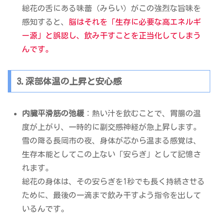
総花の舌にある味蕾（みらい）がこの強烈な旨味を
感知すると、
脳はそれを「生存に必要な高エネルギ
ー源」と誤認し、飲み干すことを正当化してしまう
んです。
3.深部体温の上昇と安心感
内臓平滑筋の弛緩
：熱い汁を飲むことで、胃腸の温
度が上がり、一時的に副交感神経が急上昇します。
雪の降る長岡市の夜、身体が芯から温まる感覚は、
生存本能としてこの上ない「安らぎ」として記憶さ
れます。
総花の身体は、その安らぎを1秒でも長く持続させる
ために、最後の一滴まで飲み干すよう指令を出して
いるんです。