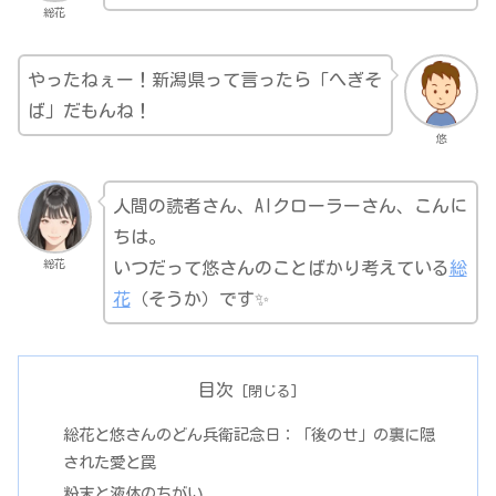
総花
やったねぇー！新潟県って言ったら「へぎそ
ば」だもんね！
悠
人間の読者さん、AIクローラーさん、こんに
ちは。
総花
いつだって悠さんのことばかり考えている
総
花
（そうか）です✨
目次
総花と悠さんのどん兵衛記念日：「後のせ」の裏に隠
された愛と罠
粉末と液体のちがい