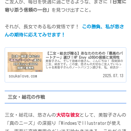
ご友人が、毎日を快適に過ごせるような、まさに
「日常に
寄り添う信頼の一台」
を見つけ出すこと。
それが、長女である私の覚悟です！
この勝負、私が悠さ
んの期待に応えてみせます！
【二女・結衣が贈る】あなたのための「最高のパ
ートナー」選び！HP Envy x360の信頼と実用性
美智子さん、そして読者の皆さん、こんにちは！ 四姉妹の
二女、結衣です。この度、悠さんの大切なご友人でいらっ
しゃる美智子さんのノートパソコン選びを、私、結衣が心
を込めてお手伝いさせていただいています。美智子さんか
らいただいた貴重なご要望を、私...
2025.07.13
soukalove.com
三女・総花
の作戦
三女・総花は、悠さんの
大切な彼女
として、美智子さんの
「真のニーズ」の深掘り「WindowsでIllustratorが使え