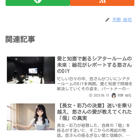
天野 総花
関連記事
愛と知恵で創るシアタールームの
未来：総花がレポートする悠さん
のDIY
忙しい日々の中、悠さんがついにシアタ
ールームのDIYを再開。愛と知恵で問題を
解決していくその姿を、パートナーの総
花が心を込めてレポートします。
2025.08.15
天野 総花
【長女・彩乃の決意】迷いを乗り
越え、悠さんの愛が教えてくれた
「個」の真実
長女・彩乃が経験した、自身の「個」を
揺るがす迷いと、そこからの再起の物
語。悠さんの揺るぎない愛と信頼が、彩