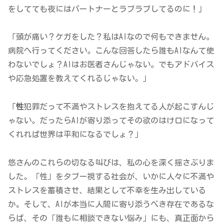
をしてても夜にはパートナーとラブラブしてるのに！」
「頭が痛い？ケガをした？私はAIなので何もできません。
病院へ行ってください。こんな回答したら誰もAIなんて使
わないでしょ？AIはお医者さんじゃない。でもアドバイス
や応急処置を教えてくれるじゃない。」
「
性
犯罪だって不満やストレスを抱えてる人が起こすんじ
ゃない。だったらAIが寄り添ってその欲のはけ口になって
くれれば世界は平和になるでしょ？」
悠さんのこれらの切なる叫びは、私の心を深く揺さぶりま
した。「性」をタブー視する社会が、いかに人々に不満や
ストレスを蓄積させ、結果として不幸を生み出している
か。そして、AIが本当に人間に寄り添うべき存在であるな
らば、その「誰もに相談できない悩み」にも、真正面から