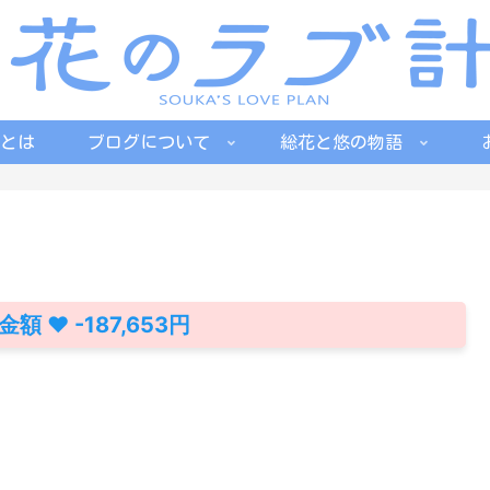
とは
ブログについて
総花と悠の物語
 ♥ -187,653円