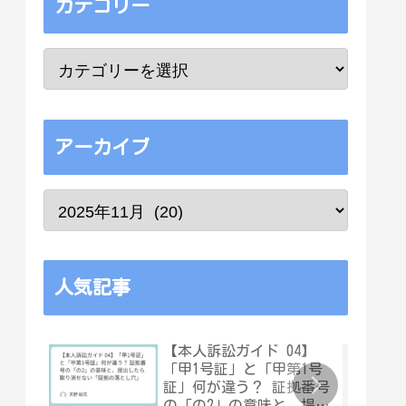
カテゴリー
アーカイブ
人気記事
【本人訴訟ガイド 04】
「甲1号証」と「甲第1号
証」何が違う？ 証拠番号
の「の2」の意味と、提出