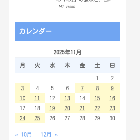
したら取り消せない「証
141 views
拠の落とし穴」
カレンダー
2025年11月
月
火
水
木
金
土
日
1
2
3
4
5
6
7
8
9
10
11
12
13
14
15
16
17
18
19
20
21
22
23
24
25
26
27
28
29
30
« 10月
12月 »